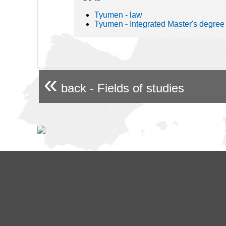
Tyumen - law
Tyumen - Integrated Master's degree
«
back - Fields of studies